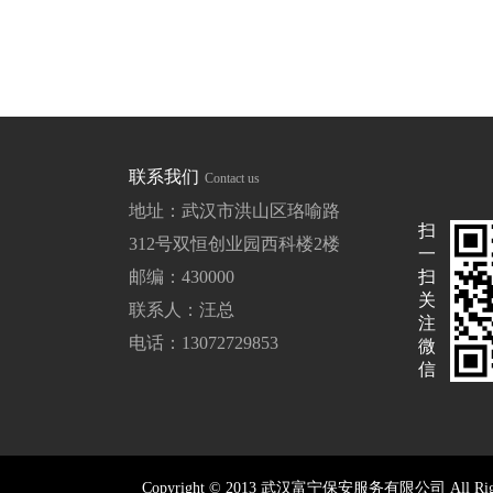
联系我们
Contact us
地址：武汉市洪山区珞喻路
扫
312号双恒创业园西科楼2楼
一
邮编：430000
扫
关
联系人：汪总
注
电话：13072729853
微
信
Copyright © 2013 武汉富宁保安服务有限公司 All Right