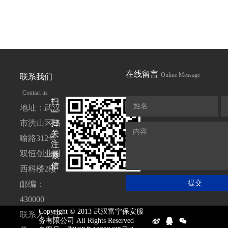
在线留言
Online Message
联系我们
Contact us
扫
姓名
地址：武汉
一
市洪山区珞
扫
内容
关
喻路312号
注
双恒创业园
微
信
西科楼2楼
提交
邮编：
430000
Copyright © 2013 武汉富宁保安服
联系人：汪
务有限公司 All Rights Reserved