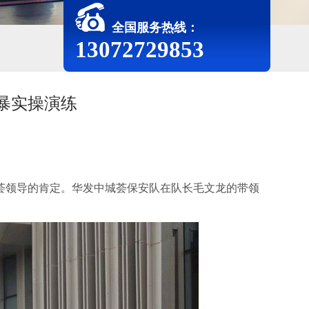
全国服务热线：
13072729853
暴实操演练
城荟领导的肯定。华发中城荟保安队在队长毛文龙的带领